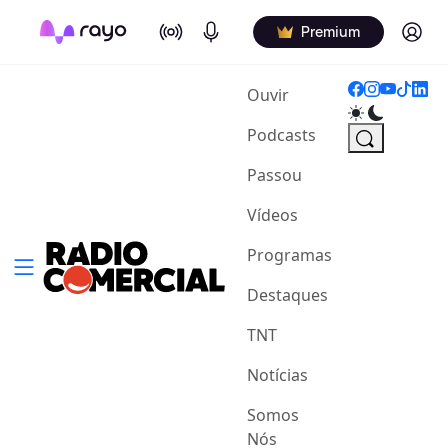
On Air
Podcasts
Log in
Premium
(current)
Ouvir
Podcasts
Passou
Vídeos
Programas
Destaques
TNT
Notícias
Somos
Nós