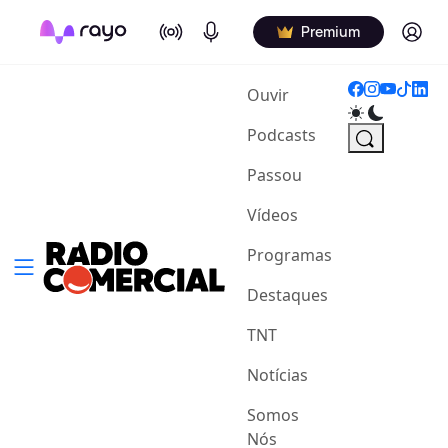
On Air
Podcasts
Log in
Premium
(current)
Ouvir
Podcasts
Passou
Vídeos
Programas
Destaques
TNT
Notícias
Somos
Nós