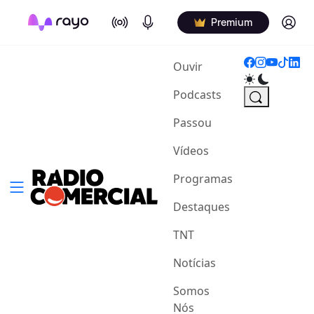
On Air
Podcasts
Log in
Premium
(current)
Ouvir
Podcasts
Passou
Vídeos
Programas
Destaques
TNT
Notícias
Somos
Nós