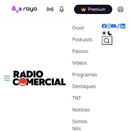
On Air
Podcasts
Log in
Premium
(current)
Ouvir
Podcasts
Passou
Vídeos
Programas
Destaques
TNT
Notícias
Somos
Nós