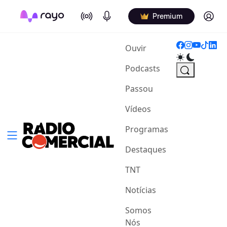
On Air
Podcasts
Log in
Premium
(current)
Ouvir
Podcasts
Passou
Vídeos
Programas
Destaques
TNT
Notícias
Somos
Nós