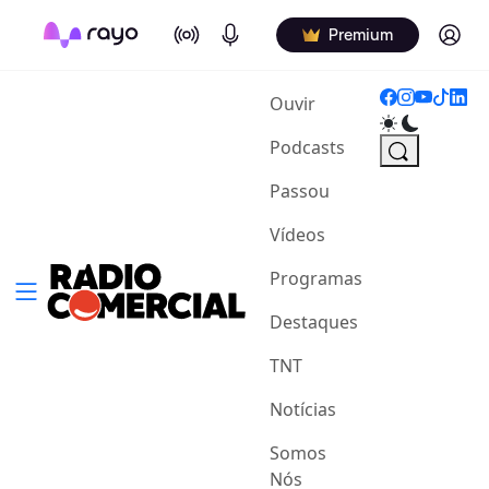
On Air
Podcasts
Log in
Premium
(current)
Ouvir
Podcasts
Passou
Vídeos
Programas
Destaques
TNT
Notícias
Somos
Nós