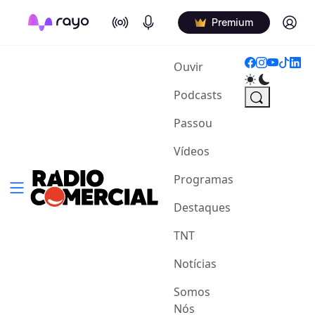
On Air
Podcasts
Log in
Premium
(current)
Ouvir
Podcasts
Passou
Vídeos
Programas
Destaques
TNT
Notícias
Somos
Nós