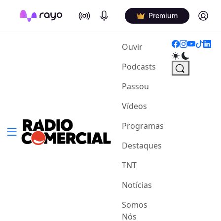
On Air
Podcasts
Log in
Premium
(current)
Ouvir
Podcasts
Passou
Vídeos
Programas
Destaques
TNT
Notícias
Somos
Nós