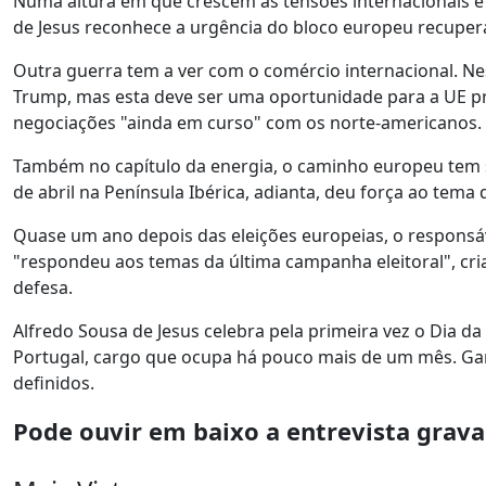
Numa altura em que crescem as tensões internacionais e
de Jesus reconhece a urgência do bloco europeu recupera
Outra guerra tem a ver com o comércio internacional. N
Trump, mas esta deve ser uma oportunidade para a UE pro
negociações "ainda em curso" com os norte-americanos.
Também no capítulo da energia, o caminho europeu tem 
de abril na Península Ibérica, adianta, deu força ao tema 
Quase um ano depois das eleições europeias, o respons
"respondeu aos temas da última campanha eleitoral", cr
defesa.
Alfredo Sousa de Jesus celebra pela primeira vez o Dia
Portugal, cargo que ocupa há pouco mais de um mês. Gara
definidos.
Pode ouvir em baixo a entrevista gravad