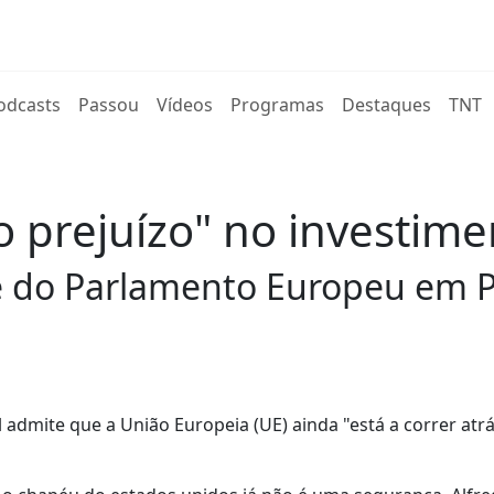
rent)
odcasts
Passou
Vídeos
Programas
Destaques
TNT
o prejuízo" no investim
e do Parlamento Europeu em P
dmite que a União Europeia (UE) ainda "está a correr atr