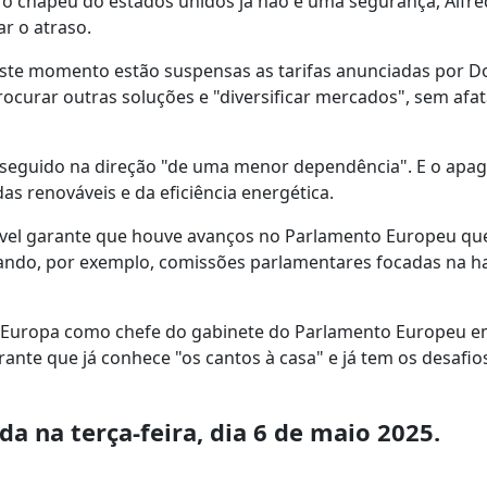
 o chapéu do estados unidos já não é uma segurança, Alfr
r o atraso.
este momento estão suspensas as tarifas anunciadas por D
curar outras soluções e "diversificar mercados", sem afat
seguido na direção "de uma menor dependência". E o apag
das renováveis e da eficiência energética.
ável garante que houve avanços no Parlamento Europeu qu
iando, por exemplo, comissões parlamentares focadas na h
 da Europa como chefe do gabinete do Parlamento Europeu 
nte que já conhece "os cantos à casa" e já tem os desafio
a na terça-feira, dia 6 de maio 2025.