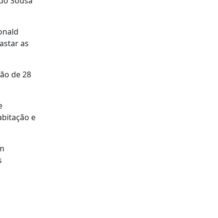
edo Sousa
onald
astar as
ão de 28
e
abitação e
em
s