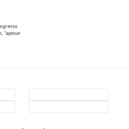
rogresso
o, "apesar