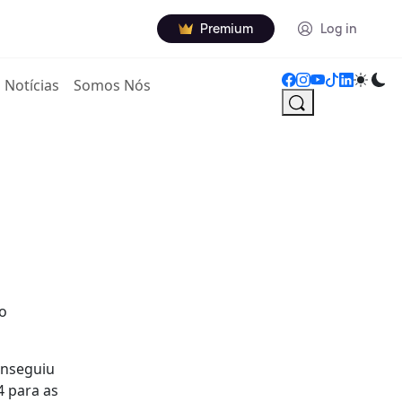
Premium
Log in
Notícias
Somos Nós
no
onseguiu
4 para as