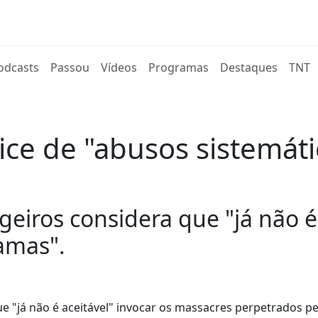
rent)
odcasts
Passou
Vídeos
Programas
Destaques
TNT
ce de "abusos sistemátic
geiros considera que "já não é
amas".
e "já não é aceitável" invocar os massacres perpetrados 