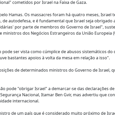
cional" cometidos por Israel na Faixa de Gaza.
 pelo Hamas. Os massacres foram há quatro meses, Israel 
o, de autodefesa, e é fundamental que Israel seja obrigado 
cidárias' por parte de membros do Governo de Israel", sust
e ministros dos Negócios Estrangeiros da União Europeia (
 pode ser vista como cúmplice de abusos sistemáticos do d
uve bastantes apoios à volta da mesa em relação a isso".
posições de determinados ministros do Governo de Israel, q
o pode "obrigar Israel" a demarcar-se das declarações de
 Segurança Nacional, Itamar Ben Gvir, mas advertiu que con
idade internacional.
inistro de um país que é considerado muito próximo de Israe