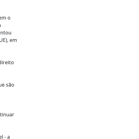
tem o
a
entou
UE), em
ireito
ue são
tinuar
l - a