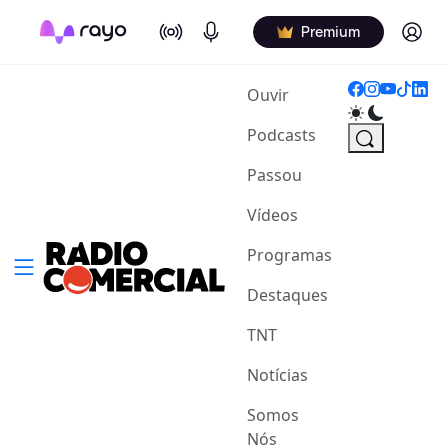
On Air
Podcasts
Log in
Premium
(current)
Ouvir
Podcasts
Passou
Vídeos
Programas
Destaques
TNT
Notícias
Somos
Nós