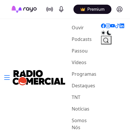
On Air
Podcasts
Log in
Premium
(current)
Ouvir
Podcasts
Passou
Vídeos
Programas
Destaques
TNT
Notícias
Somos
Nós