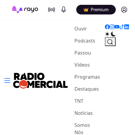
On Air
Podcasts
Log in
Premium
(current)
Ouvir
Podcasts
Passou
Vídeos
Programas
Destaques
TNT
Notícias
Somos
Nós