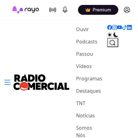
On Air
Podcasts
Log in
Premium
(current)
Ouvir
Podcasts
Passou
Vídeos
Programas
Destaques
TNT
Notícias
Somos
Nós