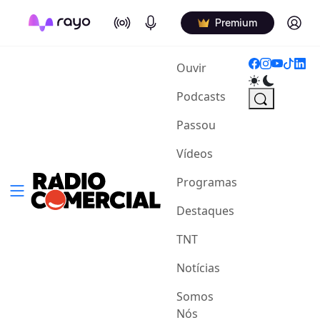
On Air
Podcasts
Log in
Premium
(current)
Ouvir
Podcasts
Passou
Vídeos
Programas
Destaques
TNT
Notícias
Somos
Nós