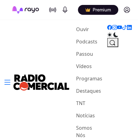
On Air
Podcasts
Log in
Premium
(current)
Ouvir
Podcasts
Passou
Vídeos
Programas
Destaques
TNT
Notícias
Somos
Nós