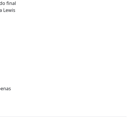
do final
a Lewis
penas