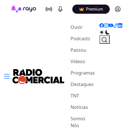
On Air
Podcasts
Log in
Premium
(current)
Ouvir
Podcasts
Passou
Vídeos
Programas
Destaques
TNT
Notícias
Somos
Nós