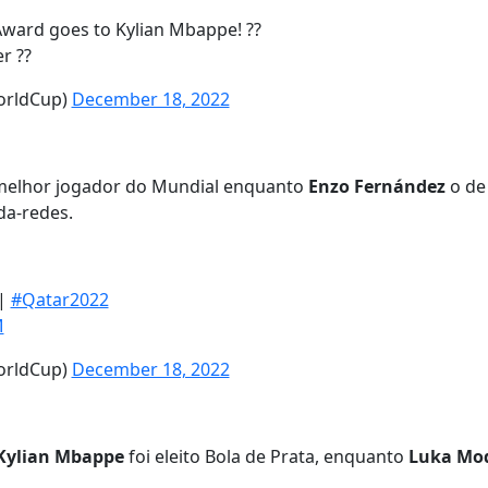
ward goes to Kylian Mbappe! ??
r ??
orldCup)
December 18, 2022
melhor jogador do Mundial enquanto
Enzo Fernández
o de
da-redes.
|
#Qatar2022
M
orldCup)
December 18, 2022
Kylian Mbappe
foi eleito Bola de Prata, enquanto
Luka Mod