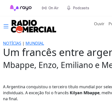
On Air
Podcasts
(cur
Ouvir
P
NOTÍCIAS
|
MUNDIAL
Um francês entre argen
Mbappe, Enzo, Emiliano e Me
A Argentina conquistou o terceiro título mundial por se
individuais. A exceção foi o francês
Kilyan Mbappe
, melh
na final.