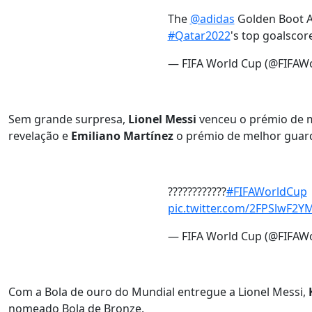
The
@adidas
Golden Boot A
#Qatar2022
's top goalscore
— FIFA World Cup (@FIFAW
Sem grande surpresa,
Lionel Messi
venceu o prémio de 
revelação e
Emiliano Martínez
o prémio de melhor guar
????????????
#FIFAWorldCup
pic.twitter.com/2FPSlwF2Y
— FIFA World Cup (@FIFAW
Com a Bola de ouro do Mundial entregue a Lionel Messi,
nomeado Bola de Bronze.