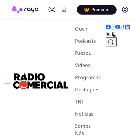
On Air
Podcasts
Log in
Premium
(current)
Ouvir
Podcasts
Passou
Vídeos
Programas
Destaques
TNT
Notícias
Somos
Nós