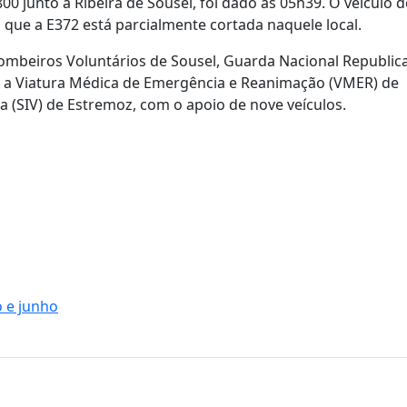
00 junto à Ribeira de Sousel, foi dado às 05h39. O veículo d
 que a E372 está parcialmente cortada naquele local.
Bombeiros Voluntários de Sousel, Guarda Nacional Republic
), a Viatura Médica de Emergência e Reanimação (VMER) de
 (SIV) de Estremoz, com o apoio de nove veículos.
o e junho