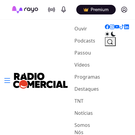
On Air
Podcasts
Log in
Premium
(current)
Ouvir
Podcasts
Passou
Vídeos
Programas
Destaques
TNT
Notícias
Somos
Nós