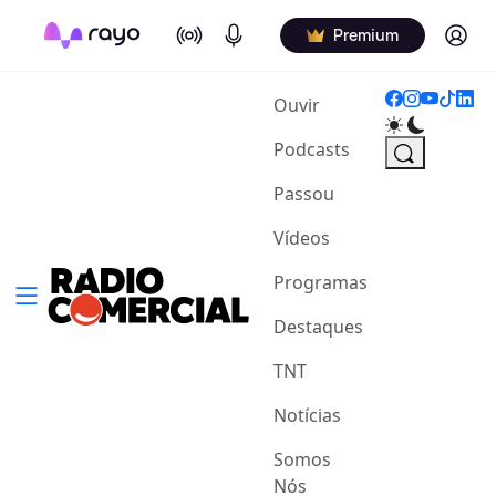
On Air
Podcasts
Log in
Premium
(current)
Ouvir
Podcasts
Passou
Vídeos
Programas
Destaques
TNT
Notícias
Somos
Nós