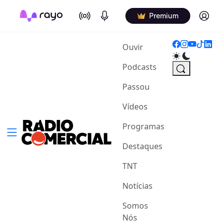
On Air
Podcasts
Log in
Premium
(current)
Ouvir
Podcasts
Passou
Vídeos
Programas
Destaques
TNT
Notícias
Somos
Nós