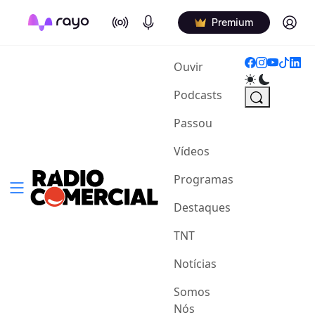
On Air
Podcasts
Log in
Premium
(current)
Ouvir
Podcasts
Passou
Vídeos
Programas
Destaques
TNT
Notícias
Somos
Nós