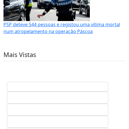
PSP deteve 544 pessoas e registou uma vítima mortal
num atropelamento na operação Páscoa
Mais Vistas