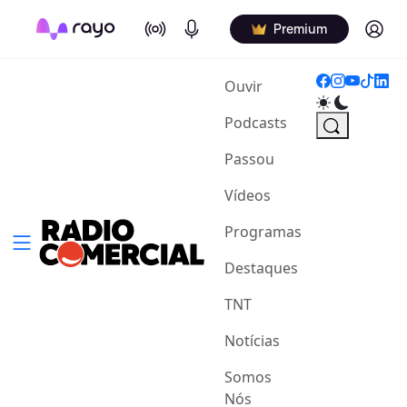
On Air
Podcasts
Log in
Premium
(current)
Ouvir
Podcasts
Passou
Vídeos
Programas
Destaques
TNT
Notícias
Somos
Nós