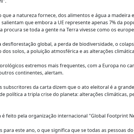
l".
ue a natureza fornece, dos alimentos e água a madeira e
es salientam que embora a UE represente apenas 7% da pop
 a procura se toda a gente na Terra vivesse como os europe
desflorestação global, a perda de biodiversidade, o colap
o dos solos, a poluição atmosférica e as alterações climática
eorológicos extremos mais frequentes, com a Europa no c
utros continentes, alertam.
subscritores da carta dizem que o ato eleitoral é a grand
 política a tripla crise do planeta: alterações climáticas, p
 é feito pela organização internacional "Global Footprint N
s para este ano, o que significa que se todas as pessoas do