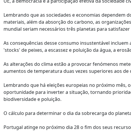
UE, a democracia e a participação efetiva da sociedade civi
Lembrando que as sociedades e economias dependem do q
materiais, além da absorção do carbono, as organizaçõ
mundial seriam necessários três planetas para satisfazer
As consequências desse consumo insustentável incluem a 
'stocks' de peixes, a escassez e poluição da água, a erosã
As alterações do clima estão a provocar fenómenos met
aumentos de temperatura duas vezes superiores aos de o
Lembrando que há eleições europeias no próximo mês, os 
oportunidade para inverter a situação, tornando prioridade
biodiversidade e poluição.
O cálculo para determinar o dia da sobrecarga do planeta
Portugal atinge no próximo dia 28 o fim dos seus recurso