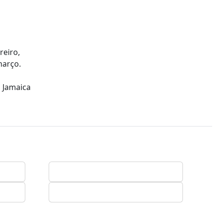
reiro,
março.
a Jamaica