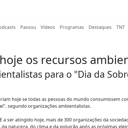
rent)
odcasts
Passou
Vídeos
Programas
Destaques
TNT
hoje os recursos ambien
entalistas para o "Dia da Sobr
inariam hoje se todas as pessoas do mundo consumissem c
vel", segundo organizações ambientalistas.
a ser atingido hoje, mais de 300 organizações da sociedade
s da natureza, do clima e da poluição após as próximas elei