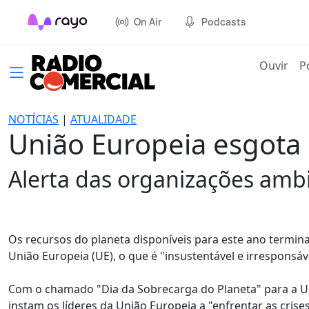
On Air
Podcasts
(cur
Ouvir
P
NOTÍCIAS
|
ATUALIDADE
União Europeia esgota 
Alerta das organizações ambi
Os recursos do planeta disponíveis para este ano term
União Europeia (UE), o que é "insustentável e irresponsá
Com o chamado "Dia da Sobrecarga do Planeta" para a UE 
instam os líderes da União Europeia a "enfrentar as crise