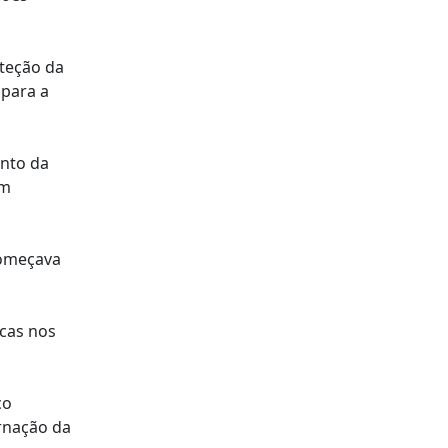
oteção da
 para a
ento da
om
começava
icas nos
co
rnação da