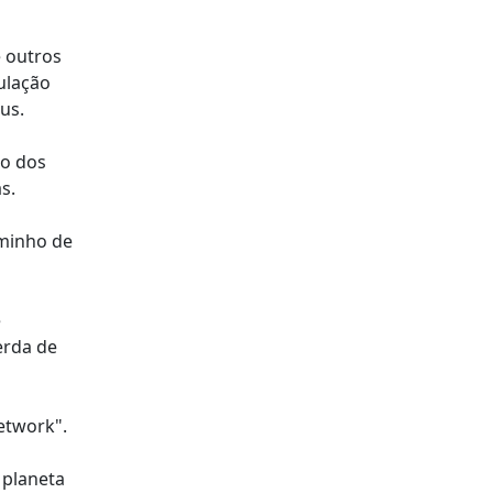
 outros
ulação
us.
so dos
s.
aminho de
e
erda de
etwork".
 planeta