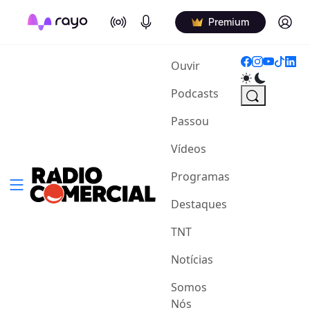
On Air
Podcasts
Log in
Premium
(current)
Ouvir
Podcasts
Passou
Vídeos
Programas
Destaques
TNT
Notícias
Somos
Nós