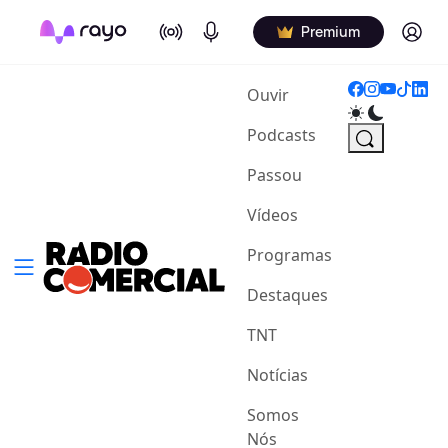
On Air
Podcasts
Log in
Premium
(current)
Ouvir
Podcasts
Passou
Vídeos
Programas
Destaques
TNT
Notícias
Somos
Nós