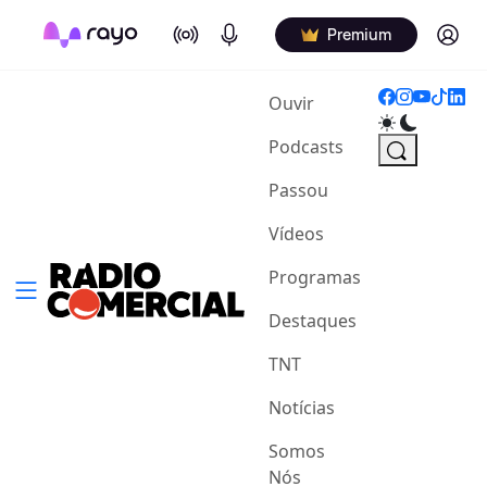
On Air
Podcasts
Log in
Premium
(current)
Ouvir
Podcasts
Passou
Vídeos
Programas
Destaques
TNT
Notícias
Somos
Nós