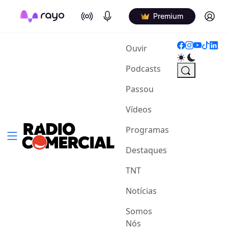
On Air
Podcasts
Log in
Premium
(current)
Ouvir
Podcasts
Passou
Vídeos
Programas
Destaques
TNT
Notícias
Somos
Nós