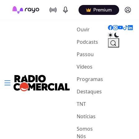
On Air
Podcasts
Log in
Premium
(current)
Ouvir
Podcasts
Passou
Vídeos
Programas
Destaques
TNT
Notícias
Somos
Nós