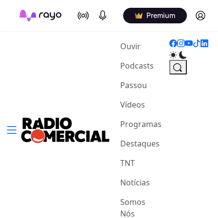
On Air
Podcasts
Log in
Premium
(current)
Ouvir
Podcasts
Passou
Vídeos
Programas
Destaques
TNT
Notícias
Somos
Nós