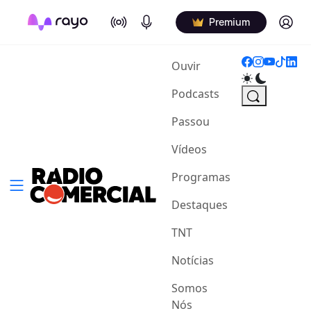
On Air
Podcasts
Log in
Premium
(current)
Ouvir
Podcasts
Passou
Vídeos
Programas
Destaques
TNT
Notícias
Somos
Nós