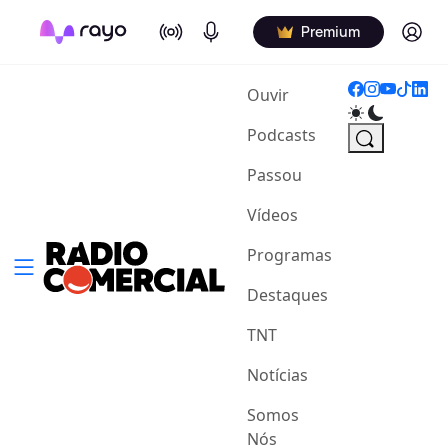
On Air
Podcasts
Log in
Premium
(current)
Ouvir
Podcasts
Passou
Vídeos
Programas
Destaques
TNT
Notícias
Somos
Nós