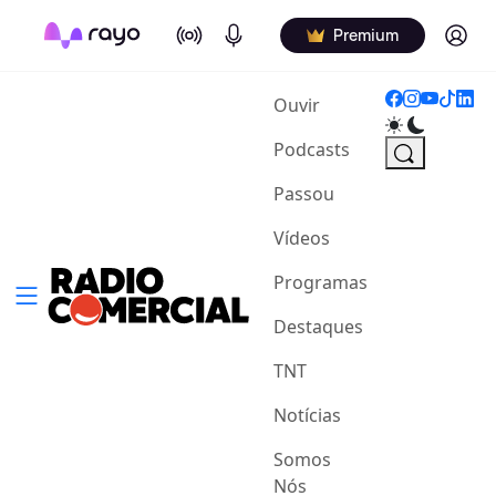
On Air
Podcasts
Log in
Premium
(current)
Ouvir
Podcasts
Passou
Vídeos
Programas
Destaques
TNT
Notícias
Somos
Nós