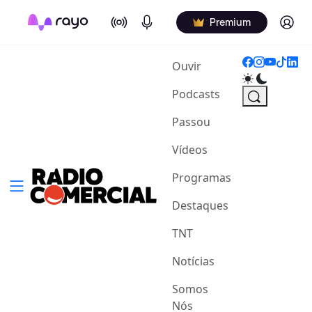
On Air
Podcasts
Log in
Premium
(current)
Ouvir
Podcasts
Passou
Vídeos
Programas
Destaques
TNT
Notícias
Somos
Nós