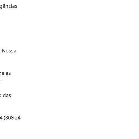
rgências
, Nossa
re as
.
o das
4 (808 24