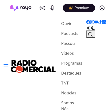
On Air
Podcasts
Log in
Premium
(current)
Ouvir
Podcasts
Passou
Vídeos
Programas
Destaques
TNT
Notícias
Somos
Nós