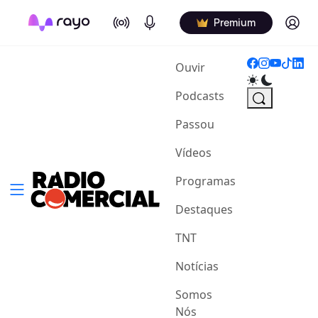
On Air
Podcasts
Log in
Premium
(current)
Ouvir
Podcasts
Passou
Vídeos
Programas
Destaques
TNT
Notícias
Somos
Nós