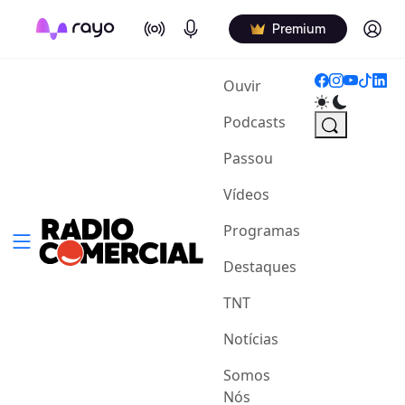
On Air
Podcasts
Log in
Premium
(current)
Ouvir
Podcasts
Passou
Vídeos
Programas
Destaques
TNT
Notícias
Somos
Nós