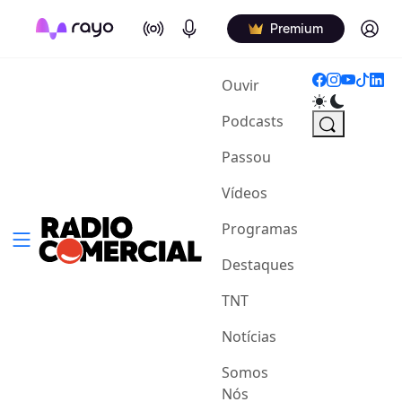
On Air
Podcasts
Log in
Premium
(current)
Ouvir
Podcasts
Passou
Vídeos
Programas
Destaques
TNT
Notícias
Somos
Nós