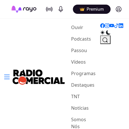
On Air
Podcasts
Log in
Premium
(current)
Ouvir
Podcasts
Passou
Vídeos
Programas
Destaques
TNT
Notícias
Somos
Nós