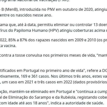
 B (MenB), introduzida no PNV em outubro de 2020, atingi
entre os nascidos nesse ano.
ma que, até à data, permitiu eliminar ou controlar 13 doe
 Vírus do Papiloma Humano (HPV) atingiu coberturas acima 
022, 85% a 87% dos rapazes nascidos em 2009 e 2010 (os p
a vacina.
s contra a tosse convulsa nos primeiros meses de vida, “ma
tificados em Portugal no primeiro ano de vida", refere a D
tivamente, 169 e 361 casos. Nos últimos três anos, estes va
0, um caso em 2021 e três casos em 2022 (dados provisórios
nação, mantém-se eliminado em Portugal e "continua a cump
al de Eliminação do Sarampo e da Rubéola, registando cobe
com idade até aos 18 anos", indica a autoridade de saúde.