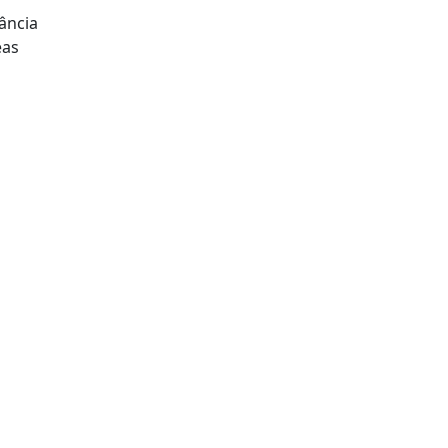
ância
eas