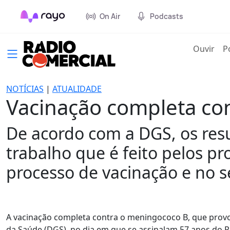
On Air
Podcasts
(cur
Ouvir
P
NOTÍCIAS
|
ATUALIDADE
Vacinação completa co
De acordo com a DGS, os res
trabalho que é feito pelos pr
processo de vacinação e no s
A vacinação completa contra o meningococo B, que provo
da Saúde (DGS), no dia em que se assinalam 57 anos do 