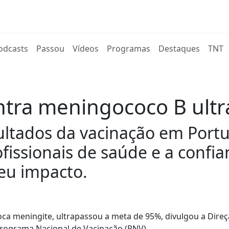
rent)
odcasts
Passou
Vídeos
Programas
Destaques
TNT
ntra meningococo B ult
ultados da vacinação em Port
ofissionais de saúde e a conf
eu impacto.
ca meningite, ultrapassou a meta de 95%, divulgou a Direç
Programa Nacional de Vacinação (PNV).