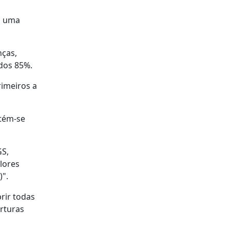
u uma
nças,
dos 85%.
rimeiros a
ntém-se
GS,
lores
)".
rir todas
rturas