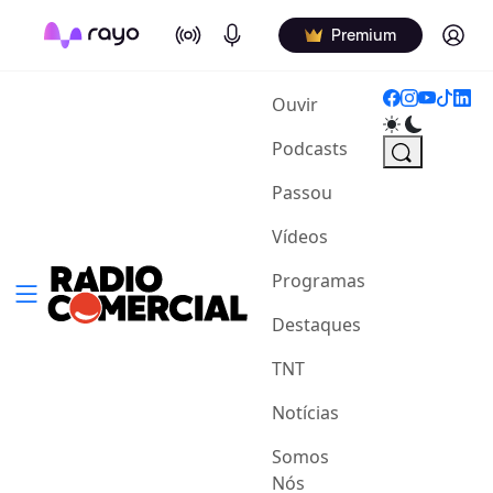
On Air
Podcasts
Log in
Premium
(current)
Ouvir
Podcasts
Passou
Vídeos
Programas
Destaques
TNT
Notícias
Somos
Nós