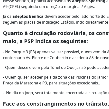
Nesse sentido, a polícia aconselha os
adeptos Sporting
a
A9 (CREL) seguindo em direção à marginal / Algés.
Já os
adeptos Benfica
devem aceder pelo lado norte do E
seguem as placas de indicação Estádio, indo diretamente p
Quanto à circulação rodoviária, os con
maio, a PSP indica os seguintes:
- No Parque 3 (P3) apenas vai ser possível, quem vem da A5
contornar a Av. Pierre de Coubertin e aceder à A5 de novo
- Quem desce e vem pelo Túnel de Queijas só pode aceder
- Quem quiser aceder pela da zona das Piscinas do Jamor 
Praça da Maratona e P3, para situações excecionais..
- No dia do jogo, será totalmente encerrada a circulação 
Face aos constrangimentos no trânsito