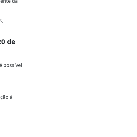
mente da
s,
20 de
é possível
eção à