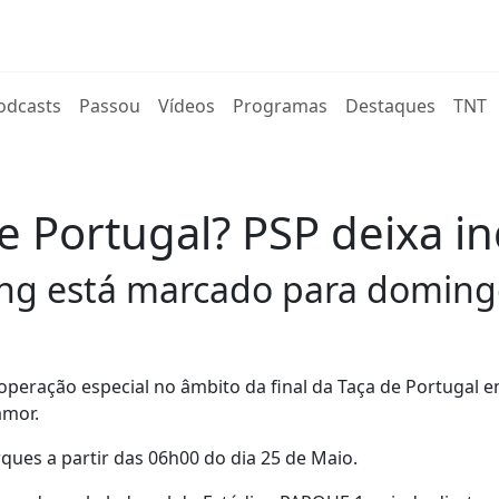
rent)
odcasts
Passou
Vídeos
Programas
Destaques
TNT
 de Portugal? PSP deixa i
ting está marcado para doming
operação especial no âmbito da final da Taça de Portugal e
amor.
ues a partir das 06h00 do dia 25 de Maio.