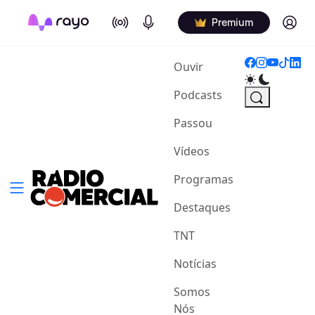
On Air
Podcasts
Log in
Premium
(current)
Ouvir
Podcasts
Passou
Vídeos
Programas
Destaques
TNT
Notícias
Somos
Nós