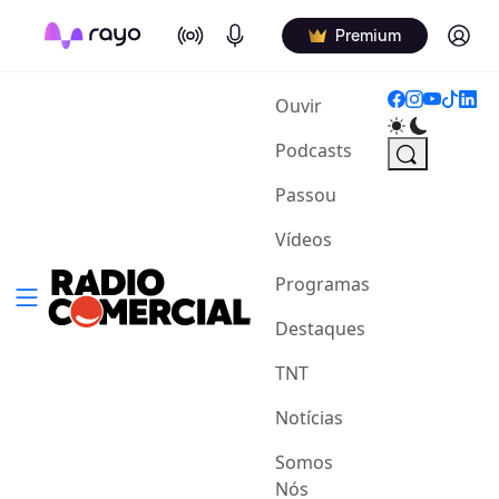
On Air
Podcasts
Log in
Premium
(current)
Ouvir
Podcasts
Passou
Vídeos
Programas
Destaques
TNT
Notícias
Somos
Nós