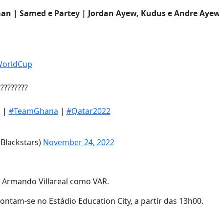
man | Samed e Partey | Jordan Ayew, Kudus e Andre Ayew
WorldCup
?????????
s
|
#TeamGhana
|
#Qatar2022
Blackstars)
November 24, 2022
om Armando Villareal como VAR.
ontam-se no Estádio Education City, a partir das 13h00.