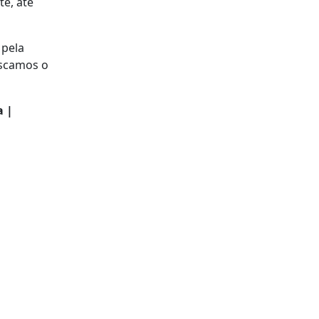
te, até
 pela
iscamos o
a |