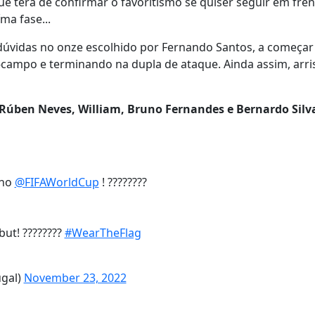
 terá de confirmar o favoritismo se quiser seguir em fren
ma fase...
dúvidas no onze escolhido por Fernando Santos, a começar
-campo e terminando na dupla de ataque. Ainda assim, arr
 Rúben Neves, William, Bruno Fernandes e Bernardo Silv
 no
@FIFAWorldCup
! ????????
ut! ????????
#WearTheFlag
ugal)
November 23, 2022