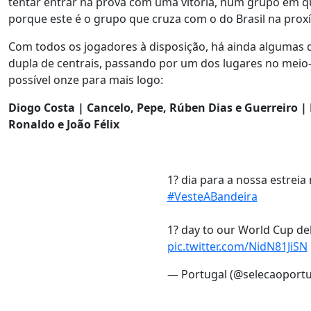
tentar entrar na prova com uma vitória, num grupo em que
porque este é o grupo que cruza com o do Brasil na proxí
Com todos os jogadores à disposição, há ainda algumas 
dupla de centrais, passando por um dos lugares no meio
possível onze para mais logo:
Diogo Costa | Cancelo, Pepe, Rúben Dias e Guerreiro |
Ronaldo e João Félix
1? dia para a nossa estreia
#VesteABandeira
1? day to our World Cup deb
pic.twitter.com/NidN81JiSN
— Portugal (@selecaoport