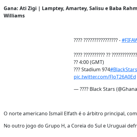
Gana: Ati Zigi | Lamptey, Amartey, Salisu e Baba Rah
Williams
???? ???????????????? -
#FIFA
???? ?????????? ?? ???????????
?? 4:00 (GMT)
??? Stadium 974
#BlackStar
pic.twitter.com/FloT26A0Ed
— ???? Black Stars (@Ghana
O norte americano Ismail Elfath é o árbitro principal, c
No outro jogo do Grupo H, a Coreia do Sul e Uruguai defr